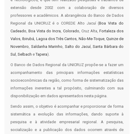
extensão desde 2002 com a colaboração de diversos
professores e acadêmicos. A abrangência do Banco de Dados
Regional da UNICRUZ é o COREDE Alto Jacuí (
Boa Vista do
Cadeado
,
Boa Vista do Incra
,
Colorado
, Cruz Alta,
Fortaleza dos
Valos
,
Ibirubá
,
Lagoa dos Três Cantos
,
Não-Me-Toque
,
Quinze de
Novembro
,
Saldanha Marinho
,
Salto do Jacuí
,
Santa Bárbara do
Sul
,
Selbach
e
Tapera
).
O Banco de Dados Regional da UNICRUZ propõe-se a fazer um
acompanhamento das principais informações estatísticas
socioeconômicas da região, como forma de sistematização das
informações inerentes a tal propósito, culminando com sua
disponibilização em dados apresentados nesta página.
Sendo assim, o objetivo é acompanhar e proporcionar de forma
sistemática a evolução das informações, dando suporte à
pesquisa e à atividade empresarial regional. A pesquisa,
socialização e a publicação dos dados ocorrem através de