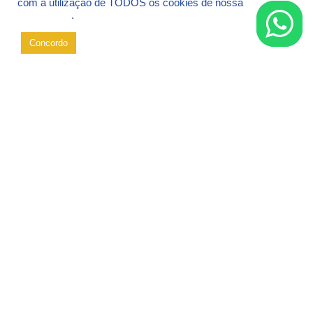
com a utilização de TODOS os cookies de nossa
Política de
Privacidade
.
E-MEC
Concordo
▲
TOPO