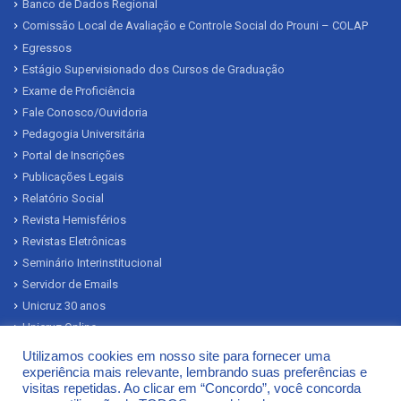
Banco de Dados Regional
Comissão Local de Avaliação e Controle Social do Prouni – COLAP
Egressos
Estágio Supervisionado dos Cursos de Graduação
Exame de Proficiência
Fale Conosco/Ouvidoria
Pedagogia Universitária
Portal de Inscrições
Publicações Legais
Relatório Social
Revista Hemisférios
Revistas Eletrônicas
Seminário Interinstitucional
Servidor de Emails
Unicruz 30 anos
Unicruz Online
Valores dos Créditos
Utilizamos cookies em nosso site para fornecer uma
Relatório de Transparência e Igualdade Salarial de Mulheres e Homens
experiência mais relevante, lembrando suas preferências e
visitas repetidas. Ao clicar em “Concordo”, você concorda