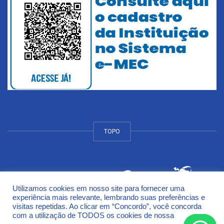
TOPO
Utilizamos cookies em nosso site para fornecer uma
© 2018 Universidade de Cruz Alta - UNICRUZ Campus
experiência mais relevante, lembrando suas preferências e
Rodovia Municipal Jacob Della Méa, km 5.6 - Parada Benito
visitas repetidas. Ao clicar em “Concordo”, você concorda
Cruz Alta - Rio Grande do Sul - CEP 98005-972
com a utilização de TODOS os cookies de nossa
Política de