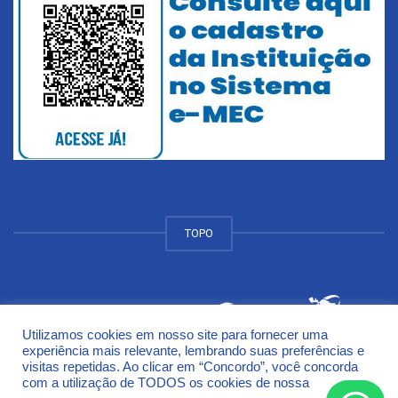
TOPO
Utilizamos cookies em nosso site para fornecer uma
© 2018 Universidade de Cruz Alta - UNICRUZ Campus
experiência mais relevante, lembrando suas preferências e
Rodovia Municipal Jacob Della Méa, km 5.6 - Parada Benito
visitas repetidas. Ao clicar em “Concordo”, você concorda
Cruz Alta - Rio Grande do Sul - CEP 98005-972
com a utilização de TODOS os cookies de nossa
Política de