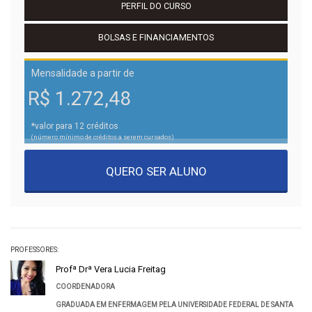
PERFIL DO CURSO
BOLSAS E FINANCIAMENTOS
Mensalidade a partir de
R$ 1.272,48
*valor para 12 créditos
(número mínimo de créditos a serem cursados)
QUERO SER ALUNO
PROFESSORES:
Profª Drª Vera Lucia Freitag
COORDENADORA
GRADUADA EM ENFERMAGEM PELA UNIVERSIDADE FEDERAL DE SANTA