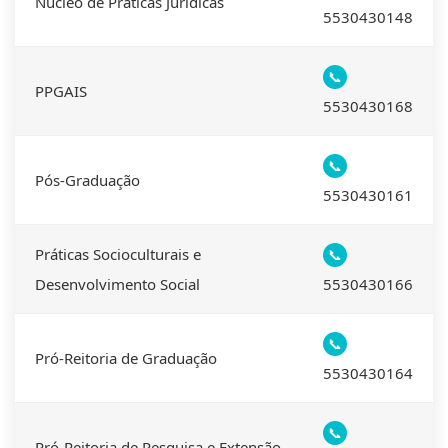
Núcleo de Práticas Jurídicas
5530430148
📞
PPGAIS
5530430168
📞
Pós-Graduação
5530430161
Práticas Socioculturais e
📞
Desenvolvimento Social
5530430166
📞
Pró-Reitoria de Graduação
5530430164
📞
Pró-Reitoria de Pesquisa e Extensão