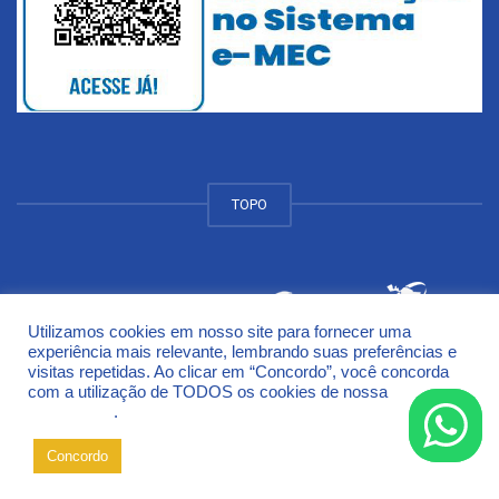
TOPO
Utilizamos cookies em nosso site para fornecer uma
© 2018 Universidade de Cruz Alta - UNICRUZ Campus
experiência mais relevante, lembrando suas preferências e
Rodovia Municipal Jacob Della Méa, km 5.6 - Parada Benito
visitas repetidas. Ao clicar em “Concordo”, você concorda
Cruz Alta - Rio Grande do Sul - CEP 98005-972
com a utilização de TODOS os cookies de nossa
Política de
Privacidade
.
Concordo