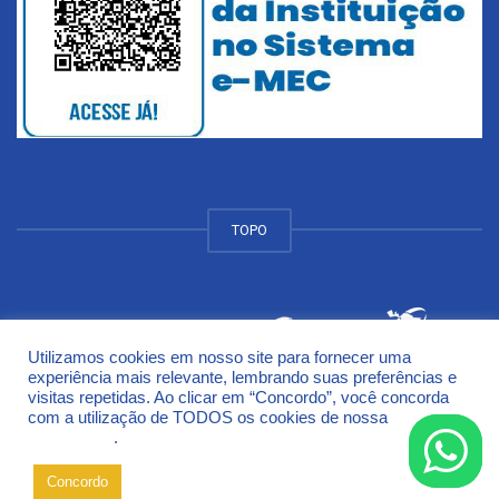
TOPO
Utilizamos cookies em nosso site para fornecer uma
© 2018 Universidade de Cruz Alta - UNICRUZ Campus
experiência mais relevante, lembrando suas preferências e
Rodovia Municipal Jacob Della Méa, km 5.6 - Parada Benito
visitas repetidas. Ao clicar em “Concordo”, você concorda
Cruz Alta - Rio Grande do Sul - CEP 98005-972
com a utilização de TODOS os cookies de nossa
Política de
Privacidade
.
Concordo