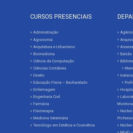
CURSOS PRESENCIAIS
DEPA
Administração
Agência
Agronomia
Arquivo
Arquitetura e Urbanismo
Assesso
Biomedicina
Balcão
Ciência da Computação
Biblio
Ciências Contábeis
Manu
Direito
Inatecs
Educação Física – Bacharelado
Prof
Enfermagem
Hospita
Engenharia Civil
Laborat
Farmácia
Monitora
Fisioterapia
Núcleo 
Medicina Veterinária
Professo
Tecnólogo em Estética e Cosmética
Núcleo
NEaD –