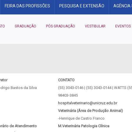
FEIRA DAS PROFISSÕES
PESQUISA E EXTENSÃO
AGÊNCIA
ATO
GRADUAÇÃO
PÓS GRADUAÇÃO
VESTIBULAR
EVENTOS
retor
CONTATO
drigo Bastos da Silva
(55) 3043-0146 | (55) 3043-0144 | WATTS (5
98403-3845
hospitalveterinario@unicruz.edu.br
Veterinária (Área de Produção Animal)
-Henrique de Castro Franco
rário de Atendimento
M.Veterinária Patologia Clínica