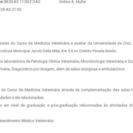
as
08:00 ÀS 11:00 E DAS
-Ketina A. Muller
:00 AS 21:30.
nte do Curso de Medicina Veterinária e auxiliar da Universidade de Cruz A
Rodovia Municipal Jacob Della Méa, Km 5.6 no Distrito Parada Benito.
 laboratórios de Patologia Clínica Veterinária, Microbiologia Veterinária e D
inária, Diagnóstico por Imagem, além de salas cirúrgicas e ambulatórios.
do Curso de Medicina Veterinária através da complementação das aulas t
vidades a ele relacionadas;
são em nível de graduação e pós-graduação relacionadas às atividades 
atendimento Médico Veterinário.