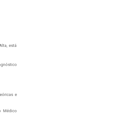
lta, está
iagnóstico
eóricas e
do Médico