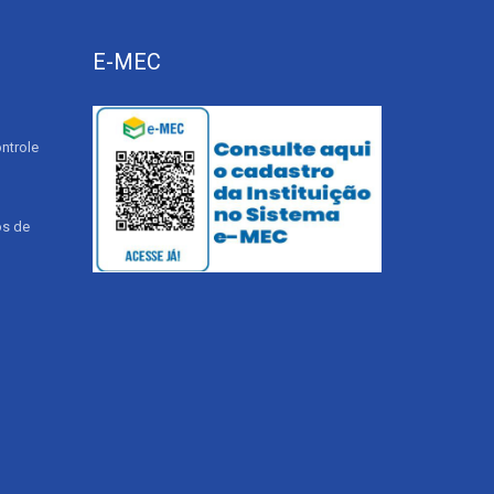
E-MEC
ntrole
os de