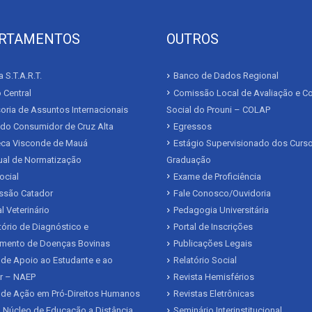
RTAMENTOS
OUTROS
 S.T.A.R.T.
Banco de Dados Regional
 Central
Comissão Local de Avaliação e Co
ria de Assuntos Internacionais
Social do Prouni – COLAP
 do Consumidor de Cruz Alta
Egressos
teca Visconde de Mauá
Estágio Supervisionado dos Curs
al de Normatização
Graduação
ocial
Exame de Proficiência
issão Catador
Fale Conosco/Ouvidoria
l Veterinário
Pedagogia Universitária
ório de Diagnóstico e
Portal de Inscrições
mento de Doenças Bovinas
Publicações Legais
de Apoio ao Estudante e ao
Relatório Social
r – NAEP
Revista Hemisférios
 de Ação em Pró-Direitos Humanos
Revistas Eletrônicas
 Núcleo de Educação a Distância
Seminário Interinstitucional