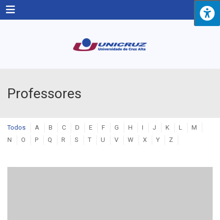
Menu
Professores
Todos
A
B
C
D
E
F
G
H
I
J
K
L
M
N
O
P
Q
R
S
T
U
V
W
X
Y
Z