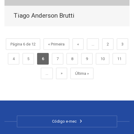
Tiago Anderson Brutti
Página 6 de 12
« Primeira
«
...
2
3
4
5
6
7
8
9
10
11
»
...
Última »
Código e-mec