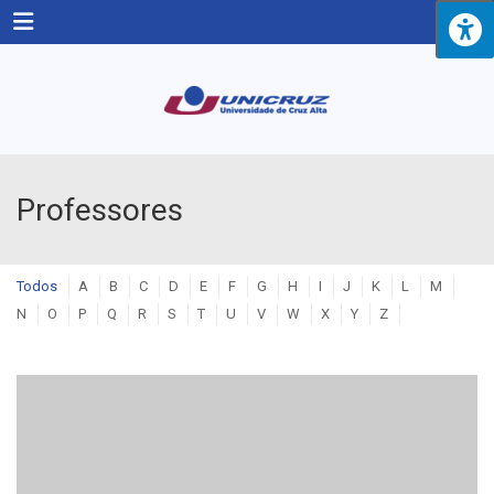
Menu
Professores
Todos
A
B
C
D
E
F
G
H
I
J
K
L
M
N
O
P
Q
R
S
T
U
V
W
X
Y
Z