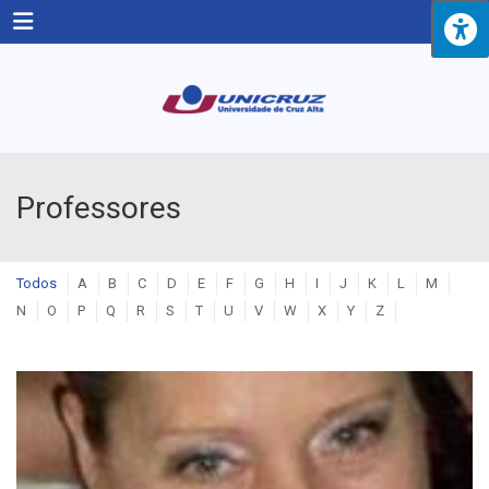
Menu
Professores
Todos
A
B
C
D
E
F
G
H
I
J
K
L
M
N
O
P
Q
R
S
T
U
V
W
X
Y
Z