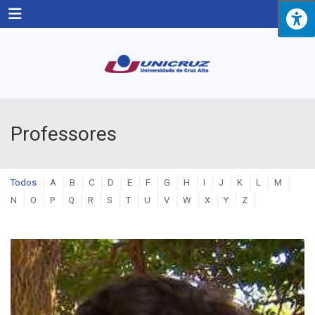
Menu
Professores
Todos
A
B
C
D
E
F
G
H
I
J
K
L
M
N
O
P
Q
R
S
T
U
V
W
X
Y
Z