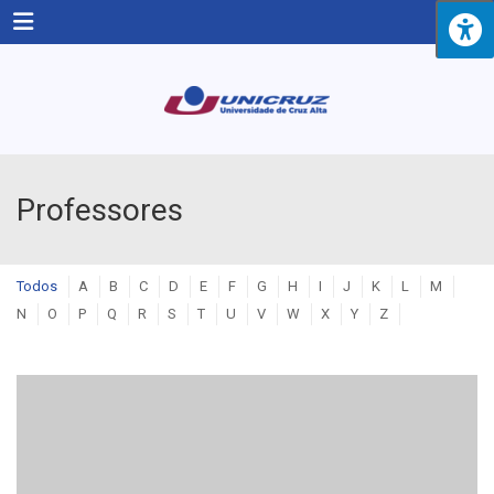
Menu
Professores
Todos
A
B
C
D
E
F
G
H
I
J
K
L
M
N
O
P
Q
R
S
T
U
V
W
X
Y
Z