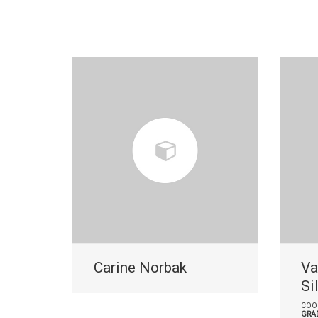
Carine Norbak
Va
Si
COO
GRA