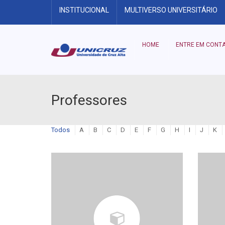
INSTITUCIONAL
MULTIVERSO UNIVERSITÁRIO
HOME
ENTRE EM CONT
Professores
Todos
A
B
C
D
E
F
G
H
I
J
K