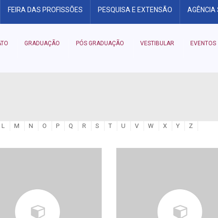
FEIRA DAS PROFISSÕES
PESQUISA E EXTENSÃO
AGÊNCIA
ATO
GRADUAÇÃO
PÓS GRADUAÇÃO
VESTIBULAR
EVENTOS
L
M
N
O
P
Q
R
S
T
U
V
W
X
Y
Z