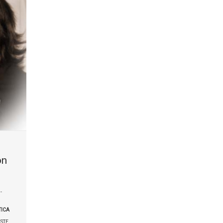
on
-
ICA
STE