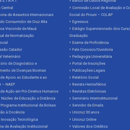
 S.T.A.R.T.
Banco de Dados Regional
 Central
Comissão Local de Avaliação e Co
ria de Assuntos Internacionais
Social do Prouni – COLAP
 do Consumidor de Cruz Alta
Egressos
teca Visconde de Mauá
Estágio Supervisionado dos Curs
al de Normatização
Graduação
ocial
Exame de Proficiência
issão Catador
Fale Conosco/Ouvidoria
l Veterinário
Pedagogia Universitária
ório de Diagnóstico e
Portal de Inscrições
mento de Doenças Bovinas
Publicações Legais
de Apoio ao Estudante e ao
Relatório Social
r – NAEP
Revista Hemisférios
 de Ação em Pró-Direitos Humanos
Revistas Eletrônicas
 Núcleo de Educação a Distância
Seminário Interinstitucional
 Programa Institucional de Bolsas
Servidor de Emails
ação à Docência
Unicruz 30 anos
 Inovação Tecnológica
Unicruz Online
a de Avaliação Institucional
Valores dos Créditos