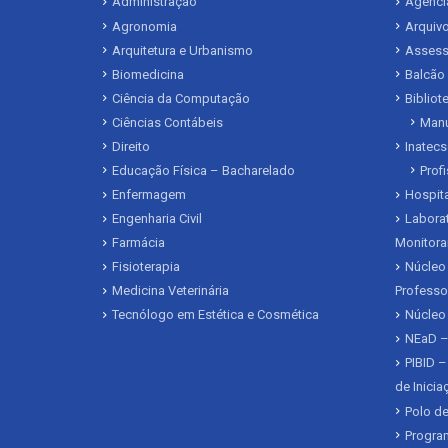
Administração
Agência
Agronomia
Arquivo
Arquitetura e Urbanismo
Assesso
Biomedicina
Balcão
Ciência da Computação
Biblio
Ciências Contábeis
Manu
Direito
Inatecs
Educação Física – Bacharelado
Prof
Enfermagem
Hospita
Engenharia Civil
Laborat
Farmácia
Monitora
Fisioterapia
Núcleo 
Medicina Veterinária
Professo
Tecnólogo em Estética e Cosmética
Núcleo
NEaD –
PIBID –
de Inici
Polo de
Program