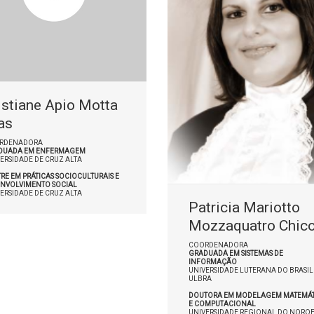
istiane Apio Motta
as
RDENADORA
DUADA EM ENFERMAGEM
ERSIDADE DE CRUZ ALTA
RE EM PRÁTICAS SOCIOCULTURAIS E
ENVOLVIMENTO SOCIAL
ERSIDADE DE CRUZ ALTA
Patricia Mariotto
Mozzaquatro Chic
COORDENADORA
GRADUADA EM SISTEMAS DE
INFORMAÇÃO
UNIVERSIDADE LUTERANA DO BRASIL 
ULBRA
DOUTORA EM MODELAGEM MATEMÁT
E COMPUTACIONAL
UNIVERSIDADE REGIONAL DO NOROE