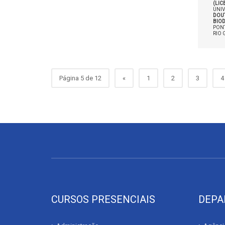
(LI
UNIV
DOU
BIOD
PONT
RIO 
Página 5 de 12
«
1
2
3
4
CURSOS PRESENCIAIS
DEPA