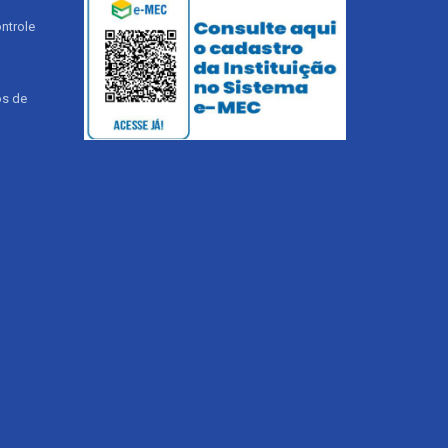
ntrole
os de