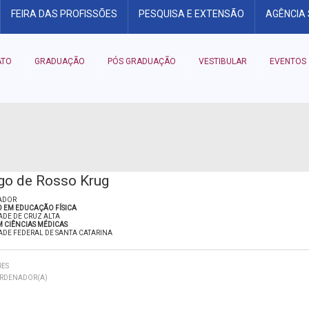
FEIRA DAS PROFISSÕES
PESQUISA E EXTENSÃO
AGÊNCIA
ATO
GRADUAÇÃO
PÓS GRADUAÇÃO
VESTIBULAR
EVENTOS
go de Rosso Krug
ADOR
 EM EDUCAÇÃO FÍSICA
ADE DE CRUZ ALTA
 CIÊNCIAS MÉDICAS
ADE FEDERAL DE SANTA CATARINA
RES
RDENADOR(A)