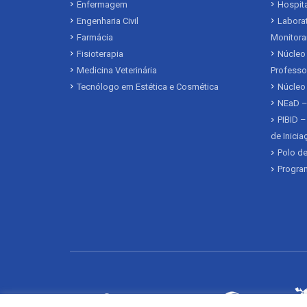
Enfermagem
Hospita
Engenharia Civil
Laborat
Farmácia
Monitora
Fisioterapia
Núcleo 
Medicina Veterinária
Professo
Tecnólogo em Estética e Cosmética
Núcleo
NEaD –
PIBID –
de Inici
Polo de
Program