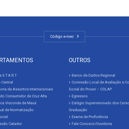
Código e-mec
RTAMENTOS
OUTROS
 S.T.A.R.T.
Banco de Dados Regional
 Central
Comissão Local de Avaliação e Co
ria de Assuntos Internacionais
Social do Prouni – COLAP
 do Consumidor de Cruz Alta
Egressos
teca Visconde de Mauá
Estágio Supervisionado dos Curs
al de Normatização
Graduação
ocial
Exame de Proficiência
issão Catador
Fale Conosco/Ouvidoria