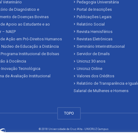
l Veterinário
Pedagogia Universitária
ório de Diagnóstico e
Portal de Inscrições
mento de Doenças Bovinas
Publicações Legais
de Apoio ao Estudante e ao
Relatório Social
r – NAEP
Revista Hemisférios
 de Ação em Pró-Direitos Humanos
Revistas Eletrônicas
 Núcleo de Educação a Distância
Seminário Interinstitucional
 Programa Institucional de Bolsas
Servidor de Emails
ação à Docência
Unicruz 30 anos
 Inovação Tecnológica
Unicruz Online
a de Avaliação Institucional
Valores dos Créditos
Relatório de Transparência e Igua
Salarial de Mulheres e Homens
TOPO
© 2018 Universidade de Cruz Alta - UNICRUZ Campus
Rodovia Municipal Jacob Della Méa, km 5.6 - Parada Benito