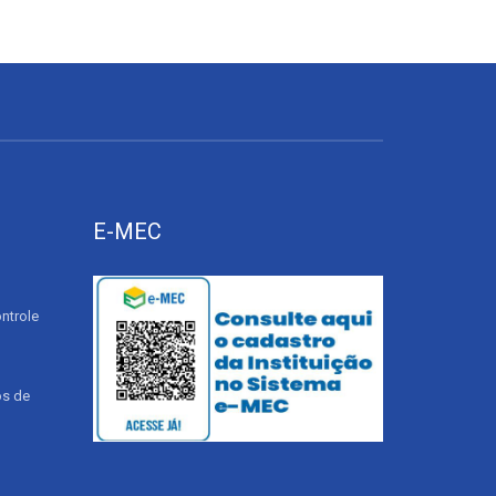
E-MEC
ntrole
os de