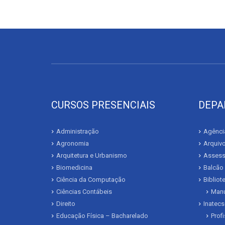
CURSOS PRESENCIAIS
DEPA
Administração
Agência
Agronomia
Arquivo
Arquitetura e Urbanismo
Assesso
Biomedicina
Balcão
Ciência da Computação
Biblio
Ciências Contábeis
Manu
Direito
Inatecs
Educação Física – Bacharelado
Prof