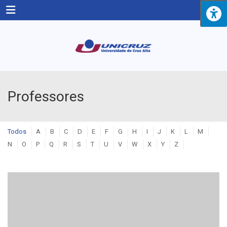
Menu
Professores
Todos
A
B
C
D
E
F
G
H
I
J
K
L
M
N
O
P
Q
R
S
T
U
V
W
X
Y
Z