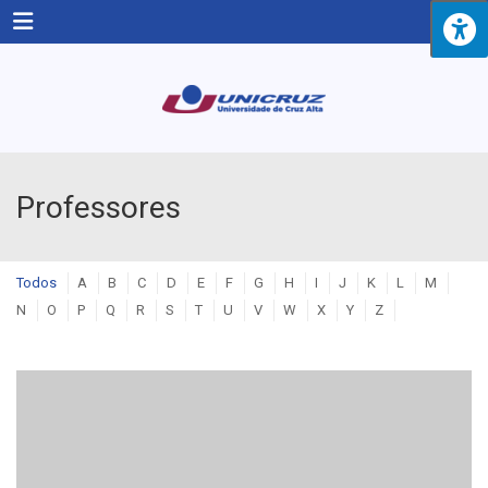
Menu
Professores
Todos
A
B
C
D
E
F
G
H
I
J
K
L
M
N
O
P
Q
R
S
T
U
V
W
X
Y
Z