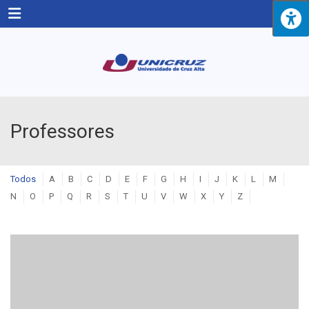
Menu
Professores
Todos
A
B
C
D
E
F
G
H
I
J
K
L
M
N
O
P
Q
R
S
T
U
V
W
X
Y
Z