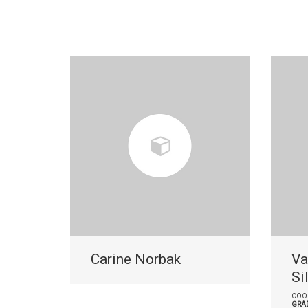
Carine Norbak
Va
Si
COO
GRA