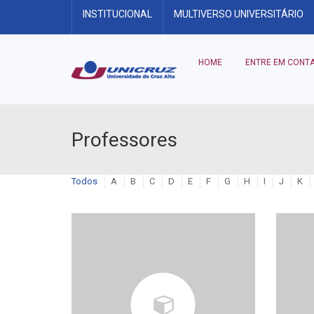
INSTITUCIONAL
MULTIVERSO UNIVERSITÁRIO
HOME
ENTRE EM CONT
Professores
Todos
A
B
C
D
E
F
G
H
I
J
K