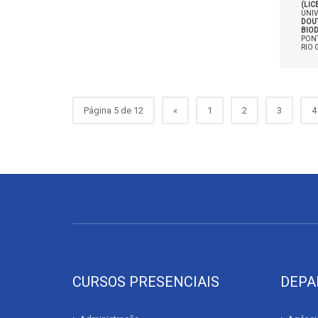
(LI
UNIV
DOU
BIOD
PONT
RIO 
Página 5 de 12
«
1
2
3
4
CURSOS PRESENCIAIS
DEPA