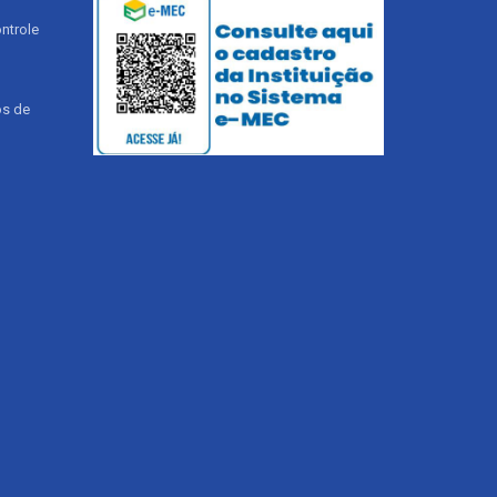
ntrole
os de