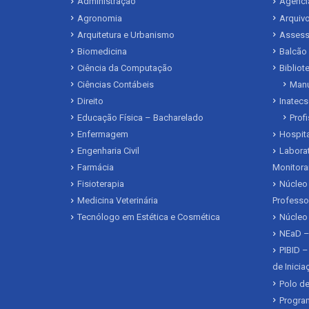
Administração
Agência
Agronomia
Arquivo
Arquitetura e Urbanismo
Assesso
Biomedicina
Balcão
Ciência da Computação
Biblio
Ciências Contábeis
Manu
Direito
Inatecs
Educação Física – Bacharelado
Prof
Enfermagem
Hospita
Engenharia Civil
Laborat
Farmácia
Monitora
Fisioterapia
Núcleo 
Medicina Veterinária
Professo
Tecnólogo em Estética e Cosmética
Núcleo
NEaD –
PIBID –
de Inici
Polo de
Program