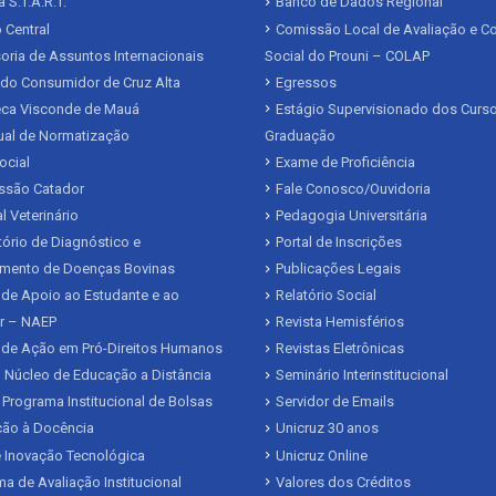
 S.T.A.R.T.
Banco de Dados Regional
 Central
Comissão Local de Avaliação e Co
ria de Assuntos Internacionais
Social do Prouni – COLAP
 do Consumidor de Cruz Alta
Egressos
teca Visconde de Mauá
Estágio Supervisionado dos Curs
al de Normatização
Graduação
ocial
Exame de Proficiência
issão Catador
Fale Conosco/Ouvidoria
l Veterinário
Pedagogia Universitária
ório de Diagnóstico e
Portal de Inscrições
mento de Doenças Bovinas
Publicações Legais
de Apoio ao Estudante e ao
Relatório Social
r – NAEP
Revista Hemisférios
 de Ação em Pró-Direitos Humanos
Revistas Eletrônicas
 Núcleo de Educação a Distância
Seminário Interinstitucional
 Programa Institucional de Bolsas
Servidor de Emails
ação à Docência
Unicruz 30 anos
 Inovação Tecnológica
Unicruz Online
a de Avaliação Institucional
Valores dos Créditos