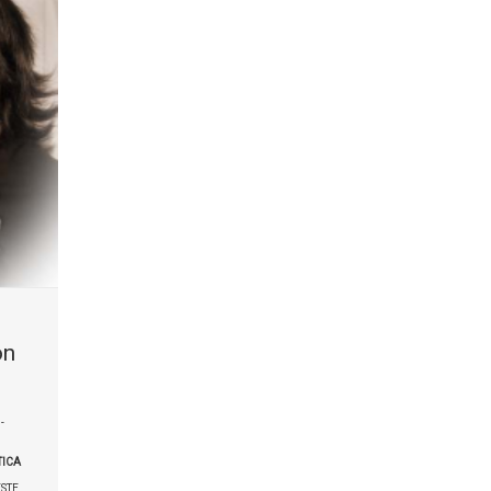
on
-
ICA
STE