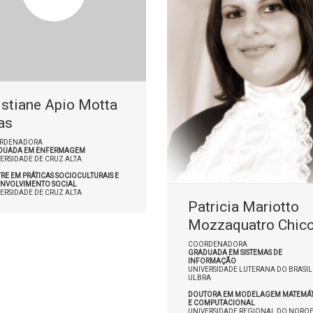
istiane Apio Motta
as
RDENADORA
DUADA EM ENFERMAGEM
ERSIDADE DE CRUZ ALTA
RE EM PRÁTICAS SOCIOCULTURAIS E
ENVOLVIMENTO SOCIAL
ERSIDADE DE CRUZ ALTA
Patricia Mariotto
Mozzaquatro Chic
COORDENADORA
GRADUADA EM SISTEMAS DE
INFORMAÇÃO
UNIVERSIDADE LUTERANA DO BRASIL 
ULBRA
DOUTORA EM MODELAGEM MATEMÁT
E COMPUTACIONAL
UNIVERSIDADE REGIONAL DO NOROE