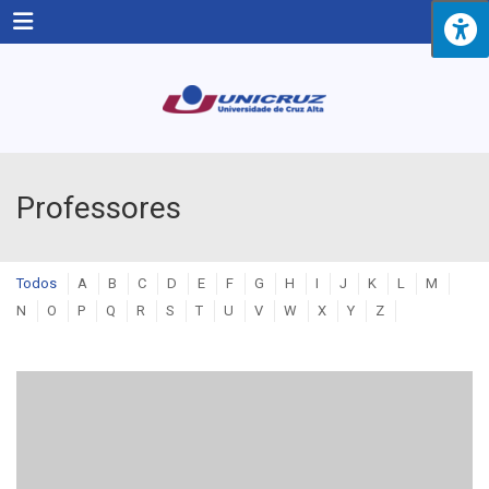
Menu
Professores
Todos
A
B
C
D
E
F
G
H
I
J
K
L
M
N
O
P
Q
R
S
T
U
V
W
X
Y
Z