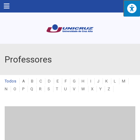
Menu
Professores
Todos
A
B
C
D
E
F
G
H
I
J
K
L
M
N
O
P
Q
R
S
T
U
V
W
X
Y
Z