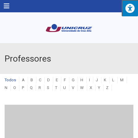
Menu
Professores
Todos
A
B
C
D
E
F
G
H
I
J
K
L
M
N
O
P
Q
R
S
T
U
V
W
X
Y
Z