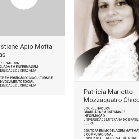
istiane Apio Motta
as
RDENADORA
DUADA EM ENFERMAGEM
ERSIDADE DE CRUZ ALTA
RE EM PRÁTICAS SOCIOCULTURAIS E
ENVOLVIMENTO SOCIAL
ERSIDADE DE CRUZ ALTA
Patricia Mariotto
Mozzaquatro Chic
COORDENADORA
GRADUADA EM SISTEMAS DE
INFORMAÇÃO
UNIVERSIDADE LUTERANA DO BRASIL 
ULBRA
DOUTORA EM MODELAGEM MATEMÁT
E COMPUTACIONAL
UNIVERSIDADE REGIONAL DO NOROE