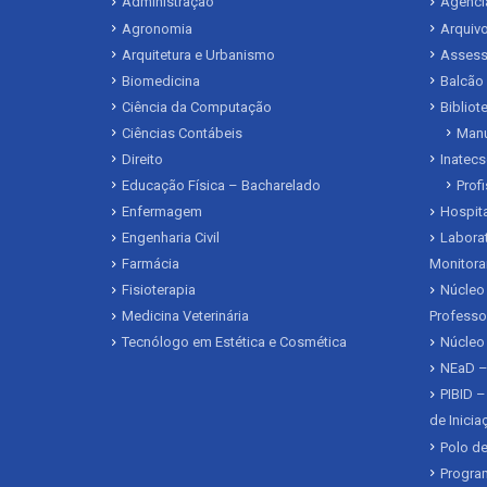
Administração
Agência
Agronomia
Arquivo
Arquitetura e Urbanismo
Assesso
Biomedicina
Balcão
Ciência da Computação
Biblio
Ciências Contábeis
Manu
Direito
Inatecs
Educação Física – Bacharelado
Prof
Enfermagem
Hospita
Engenharia Civil
Laborat
Farmácia
Monitora
Fisioterapia
Núcleo 
Medicina Veterinária
Professo
Tecnólogo em Estética e Cosmética
Núcleo
NEaD –
PIBID –
de Inici
Polo de
Program