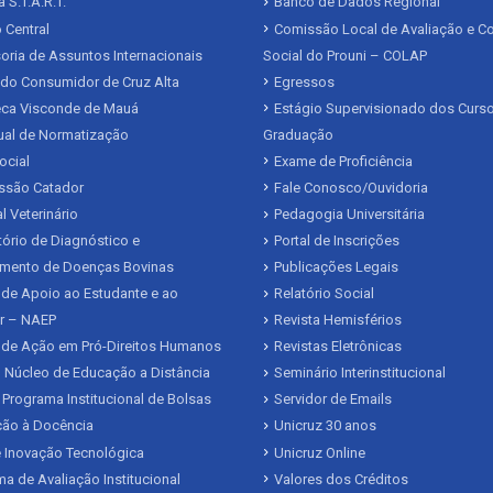
 S.T.A.R.T.
Banco de Dados Regional
 Central
Comissão Local de Avaliação e Co
ria de Assuntos Internacionais
Social do Prouni – COLAP
 do Consumidor de Cruz Alta
Egressos
teca Visconde de Mauá
Estágio Supervisionado dos Curs
al de Normatização
Graduação
ocial
Exame de Proficiência
issão Catador
Fale Conosco/Ouvidoria
l Veterinário
Pedagogia Universitária
ório de Diagnóstico e
Portal de Inscrições
mento de Doenças Bovinas
Publicações Legais
de Apoio ao Estudante e ao
Relatório Social
r – NAEP
Revista Hemisférios
 de Ação em Pró-Direitos Humanos
Revistas Eletrônicas
 Núcleo de Educação a Distância
Seminário Interinstitucional
 Programa Institucional de Bolsas
Servidor de Emails
ação à Docência
Unicruz 30 anos
 Inovação Tecnológica
Unicruz Online
a de Avaliação Institucional
Valores dos Créditos