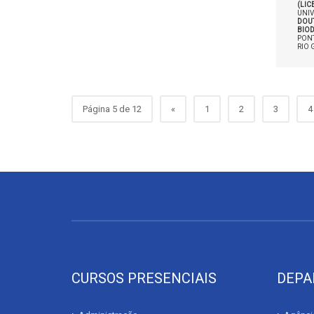
(LI
UNIV
DOU
BIOD
PONT
RIO 
Página 5 de 12
«
1
2
3
4
CURSOS PRESENCIAIS
DEPA