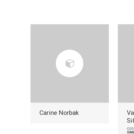
Carine Norbak
Va
Si
COO
GRA