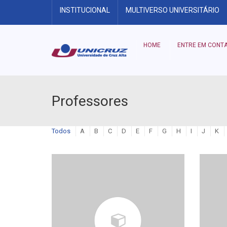
INSTITUCIONAL
MULTIVERSO UNIVERSITÁRIO
HOME
ENTRE EM CONT
Professores
Todos
A
B
C
D
E
F
G
H
I
J
K