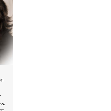
on
-
ICA
STE