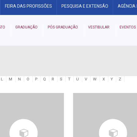
FEIRA DAS PROFISSÕES
PESQUISA E EXTENSÃO
AGÊNCIA
ATO
GRADUAÇÃO
PÓS GRADUAÇÃO
VESTIBULAR
EVENTOS
L
M
N
O
P
Q
R
S
T
U
V
W
X
Y
Z