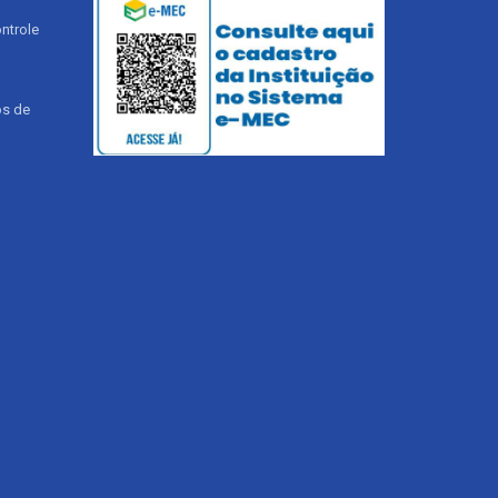
ntrole
os de