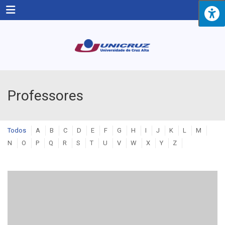
Menu
Professores
Todos
A
B
C
D
E
F
G
H
I
J
K
L
M
N
O
P
Q
R
S
T
U
V
W
X
Y
Z