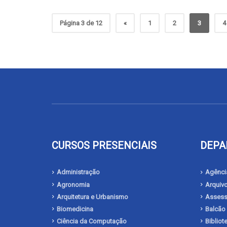
Página 3 de 12
«
1
2
3
4
CURSOS PRESENCIAIS
DEPA
Administração
Agência
Agronomia
Arquivo
Arquitetura e Urbanismo
Assesso
Biomedicina
Balcão
Ciência da Computação
Biblio