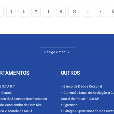
»
5
6
7
8
9
10
...
Ú
Código e-mec
RTAMENTOS
OUTROS
 S.T.A.R.T.
Banco de Dados Regional
 Central
Comissão Local de Avaliação e Co
ria de Assuntos Internacionais
Social do Prouni – COLAP
 do Consumidor de Cruz Alta
Egressos
teca Visconde de Mauá
Estágio Supervisionado dos Curs