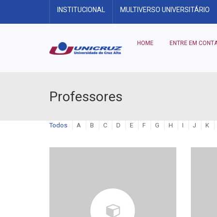
INSTITUCIONAL
MULTIVERSO UNIVERSITÁRIO
HOME
ENTRE EM CONT
Professores
Todos
A
B
C
D
E
F
G
H
I
J
K