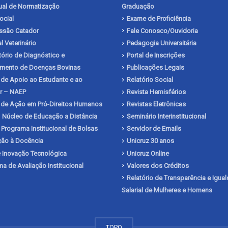
al de Normatização
Graduação
ocial
Exame de Proficiência
issão Catador
Fale Conosco/Ouvidoria
l Veterinário
Pedagogia Universitária
ório de Diagnóstico e
Portal de Inscrições
mento de Doenças Bovinas
Publicações Legais
de Apoio ao Estudante e ao
Relatório Social
r – NAEP
Revista Hemisférios
 de Ação em Pró-Direitos Humanos
Revistas Eletrônicas
 Núcleo de Educação a Distância
Seminário Interinstitucional
 Programa Institucional de Bolsas
Servidor de Emails
ação à Docência
Unicruz 30 anos
 Inovação Tecnológica
Unicruz Online
a de Avaliação Institucional
Valores dos Créditos
Relatório de Transparência e Igua
Salarial de Mulheres e Homens
TOPO