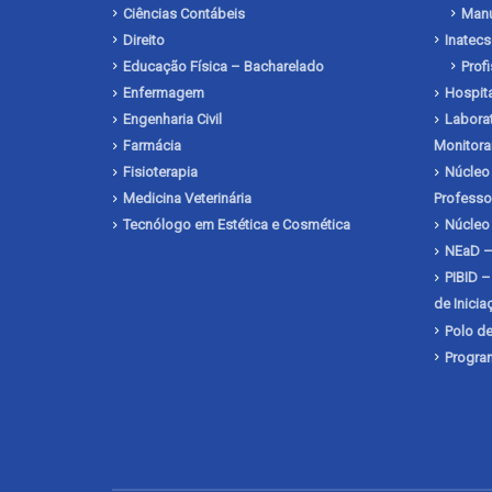
Ciências Contábeis
Manu
Direito
Inatecs
Educação Física – Bacharelado
Prof
Enfermagem
Hospita
Engenharia Civil
Laborat
Farmácia
Monitora
Fisioterapia
Núcleo 
Medicina Veterinária
Professo
Tecnólogo em Estética e Cosmética
Núcleo
NEaD –
PIBID –
de Inici
Polo de
Program