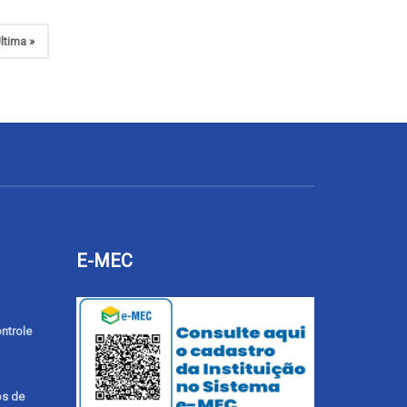
ltima »
E-MEC
ntrole
os de