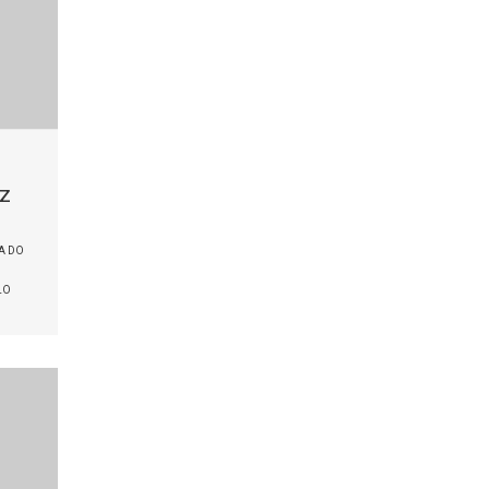
cz
A DO
LO