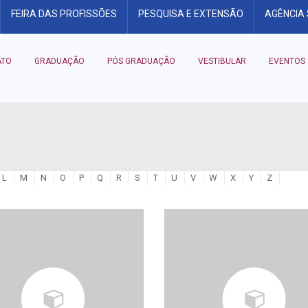
FEIRA DAS PROFISSÕES
PESQUISA E EXTENSÃO
AGÊNCIA
ATO
GRADUAÇÃO
PÓS GRADUAÇÃO
VESTIBULAR
EVENTOS
L
M
N
O
P
Q
R
S
T
U
V
W
X
Y
Z