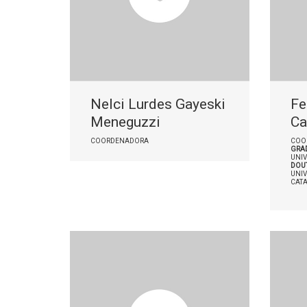
Nelci Lurdes Gayeski
Fe
Meneguzzi
C
COORDENADORA
COO
GRAD
UNIV
DOUT
UNIV
CAT