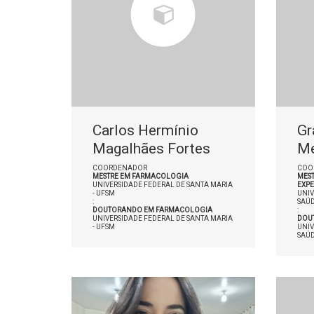
Carlos Hermínio
Gr
Magalhães Fortes
M
COORDENADOR
COO
MESTRE EM FARMACOLOGIA
MEST
UNIVERSIDADE FEDERAL DE SANTA MARIA
EXP
- UFSM
UNIV
:
SAÚD
DOUTORANDO EM FARMACOLOGIA
:
UNIVERSIDADE FEDERAL DE SANTA MARIA
DOUT
- UFSM
UNIV
SAÚD