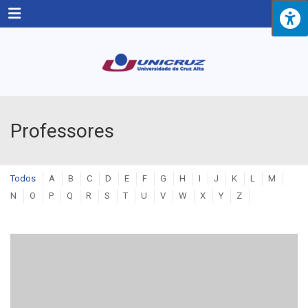
Menu
Professores
Todos
A
B
C
D
E
F
G
H
I
J
K
L
M
N
O
P
Q
R
S
T
U
V
W
X
Y
Z