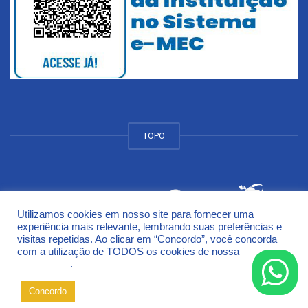
TOPO
Utilizamos cookies em nosso site para fornecer uma
© 2018 Universidade de Cruz Alta - UNICRUZ Campus
experiência mais relevante, lembrando suas preferências e
Rodovia Municipal Jacob Della Méa, km 5.6 - Parada Benito
visitas repetidas. Ao clicar em “Concordo”, você concorda
Cruz Alta - Rio Grande do Sul - CEP 98005-972
com a utilização de TODOS os cookies de nossa
Política de
Privacidade
.
Concordo