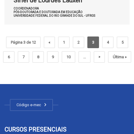
Sirlei de Lourdes Lauxen
COORDENADORA
PÓS-DOUTORADA E DOUTORADA EM EDUCAÇÃO
UNIVERSIDADE FEDERAL DO RIO GRANDE DO SUL - UFRGS
Página 3 de 12
«
1
2
3
4
5
»
6
7
8
9
10
...
Última »
Código e-mec
CURSOS PRESENCIAIS