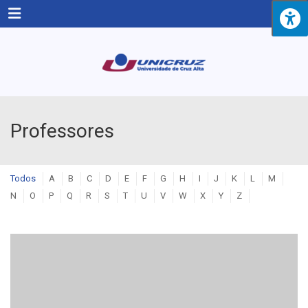
Menu
Professores
Todos
A
B
C
D
E
F
G
H
I
J
K
L
M
N
O
P
Q
R
S
T
U
V
W
X
Y
Z