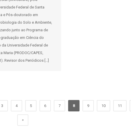
versidade Federal de Santa
ia e Pós-doutorado em
robiologia do Solo e Ambiente,
lizando junto ao Programa de
-graduação em Ciência do
o da Universidade Federal de
ta Maria (PRODOC/CAPES,
). Revisor dos Periódicos […]
3
4
5
6
7
8
9
10
11
»