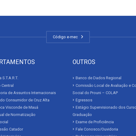
Código e-mec
RTAMENTOS
OUTROS
 S.T.A.R.T.
Banco de Dados Regional
 Central
Comissão Local de Avaliação e Co
ria de Assuntos Internacionais
Social do Prouni – COLAP
 do Consumidor de Cruz Alta
Egressos
teca Visconde de Mauá
Estágio Supervisionado dos Curs
al de Normatização
Graduação
ocial
Exame de Proficiência
issão Catador
Fale Conosco/Ouvidoria