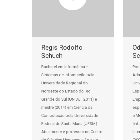
Regis Rodolfo
Od
Schuch
Sc
Bacharel em Informática –
Pos
Sistemas de Informação pela
Adm
Universidade Regional do
Univ
Noroeste do Estado do Rio
Esp
Grande do Sul (UNIJUI, 2011) e
Emp
mestre (2014) em Ciência da
esp
Computação pela Universidade
e M
Federal de Santa Maria (UFSM).
ênf
Atualmente é professor no Centro
Inte
de Ciências Humanas e Sociais
(20