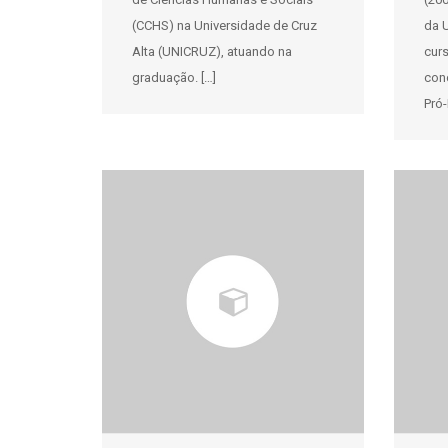
(CCHS) na Universidade de Cruz
da U
Alta (UNICRUZ), atuando na
cur
graduação. […]
con
Pró-