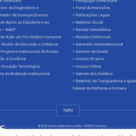
l Veterinário
Pedagogia Universitária
ório de Diagnóstico e
Portal de Inscrições
mento de Doenças Bovinas
Publicações Legais
de Apoio ao Estudante e ao
Relatório Social
r – NAEP
Revista Hemisférios
 de Ação em Pró-Direitos Humanos
Revistas Eletrônicas
 Núcleo de Educação a Distância
Seminário Interinstitucional
 Programa Institucional de Bolsas
Servidor de Emails
ação à Docência
Unicruz 30 anos
 Inovação Tecnológica
Unicruz Online
a de Avaliação Institucional
Valores dos Créditos
Relatório de Transparência e Igua
Salarial de Mulheres e Homens
TOPO
© 2018 Universidade de Cruz Alta - UNICRUZ Campus
Rodovia Municipal Jacob Della Méa, km 5.6 - Parada Benito