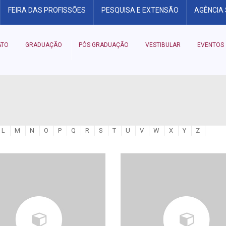
FEIRA DAS PROFISSÕES
PESQUISA E EXTENSÃO
AGÊNCIA
ATO
GRADUAÇÃO
PÓS GRADUAÇÃO
VESTIBULAR
EVENTOS
L
M
N
O
P
Q
R
S
T
U
V
W
X
Y
Z