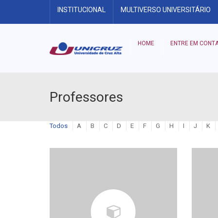
INSTITUCIONAL
MULTIVERSO UNIVERSITÁRIO
HOME
ENTRE EM CONT
Professores
Todos
A
B
C
D
E
F
G
H
I
J
K