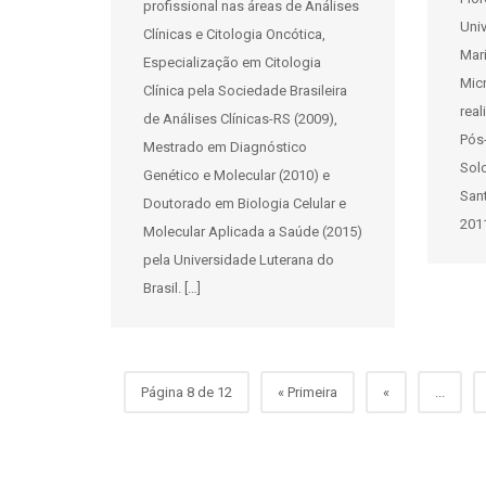
profissional nas áreas de Análises
Uni
Clínicas e Citologia Oncótica,
Mar
Especialização em Citologia
Mic
Clínica pela Sociedade Brasileira
rea
de Análises Clínicas-RS (2009),
Pós
Mestrado em Diagnóstico
Sol
Genético e Molecular (2010) e
San
Doutorado em Biologia Celular e
2011
Molecular Aplicada a Saúde (2015)
pela Universidade Luterana do
Brasil. […]
Página 8 de 12
« Primeira
«
...