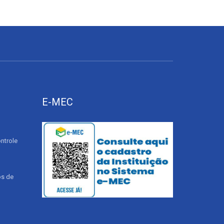
E-MEC
ntrole
os de