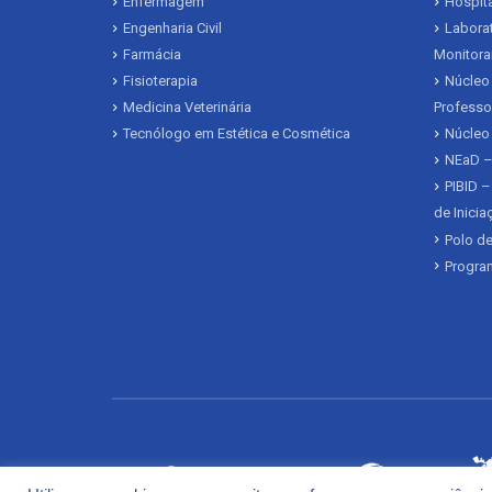
Enfermagem
Hospita
Engenharia Civil
Laborat
Farmácia
Monitora
Fisioterapia
Núcleo 
Medicina Veterinária
Professo
Tecnólogo em Estética e Cosmética
Núcleo
NEaD –
PIBID –
de Inici
Polo de
Program