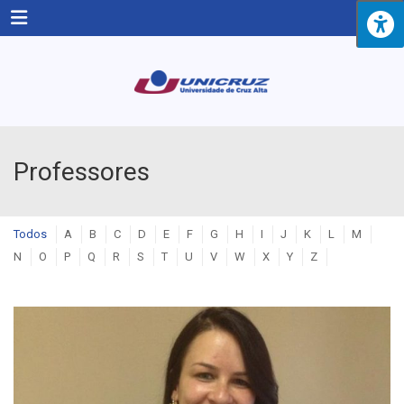
Menu
Professores
Todos
A
B
C
D
E
F
G
H
I
J
K
L
M
N
O
P
Q
R
S
T
U
V
W
X
Y
Z