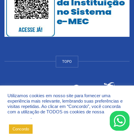
TOPO
Utilizamos cookies em nosso site para fornecer uma
© 2018 Universidade de Cruz Alta - UNICRUZ Campus
experiência mais relevante, lembrando suas preferências e
Rodovia Municipal Jacob Della Méa, km 5.6 - Parada Benito
visitas repetidas. Ao clicar em “Concordo”, você concorda
Cruz Alta - Rio Grande do Sul - CEP 98005-972
com a utilização de TODOS os cookies de nossa
Política de
Privacidade
.
Concordo