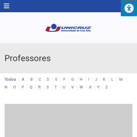
Menu
Professores
Todos
A
B
C
D
E
F
G
H
I
J
K
L
M
N
O
P
Q
R
S
T
U
V
W
X
Y
Z