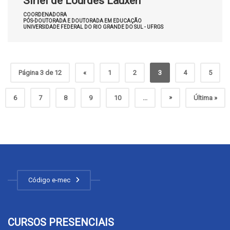
Sirlei de Lourdes Lauxen
COORDENADORA
PÓS-DOUTORADA E DOUTORADA EM EDUCAÇÃO
UNIVERSIDADE FEDERAL DO RIO GRANDE DO SUL - UFRGS
Página 3 de 12
«
1
2
3
4
5
»
6
7
8
9
10
...
Última »
Código e-mec
CURSOS PRESENCIAIS