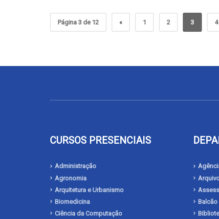
Página 3 de 12
«
1
2
3
4
CURSOS PRESENCIAIS
DEPA
Administração
Agência
Agronomia
Arquivo
Arquitetura e Urbanismo
Assesso
Biomedicina
Balcão
Ciência da Computação
Biblio