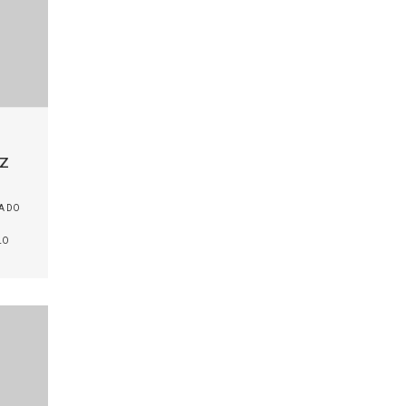
cz
A DO
LO