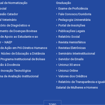
al de Normatização
Graduação
ocial
Exame de Proficiência
issão Catador
Fale Conosco/Ouvidoria
l Veterinário
Pedagogia Universitária
ório de Diagnóstico e
Portal de Inscrições
mento de Doenças Bovinas
Publicações Legais
de Apoio ao Estudante e ao
Relatório Social
r – NAEP
Revista Hemisférios
 de Ação em Pró-Direitos Humanos
Revistas Eletrônicas
 Núcleo de Educação a Distância
Seminário Interinstitucional
 Programa Institucional de Bolsas
Servidor de Emails
ação à Docência
Unicruz 30 anos
 Inovação Tecnológica
Unicruz Online
a de Avaliação Institucional
Valores dos Créditos
Relatório de Transparência e Igua
Salarial de Mulheres e Homens
TOPO