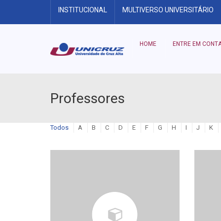
INSTITUCIONAL
MULTIVERSO UNIVERSITÁRIO
HOME
ENTRE EM CONT
Professores
Todos
A
B
C
D
E
F
G
H
I
J
K