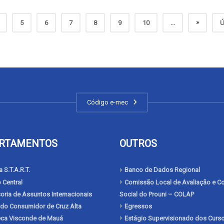
»
5
6
7
8
9
10
...
Ú
Código e-mec
RTAMENTOS
OUTROS
 S.T.A.R.T.
Banco de Dados Regional
 Central
Comissão Local de Avaliação e Co
ria de Assuntos Internacionais
Social do Prouni – COLAP
 do Consumidor de Cruz Alta
Egressos
teca Visconde de Mauá
Estágio Supervisionado dos Curs