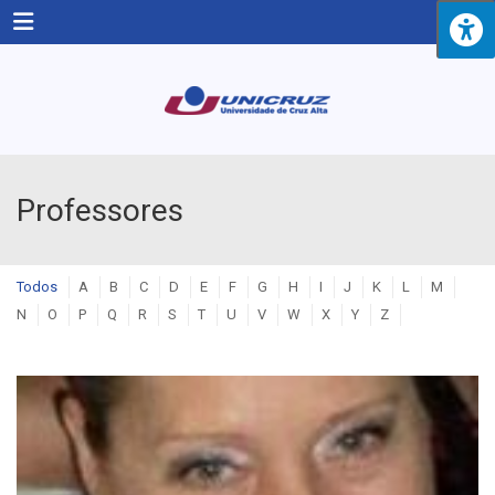
Menu
Professores
Todos
A
B
C
D
E
F
G
H
I
J
K
L
M
N
O
P
Q
R
S
T
U
V
W
X
Y
Z