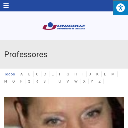
Menu
Professores
Todos
A
B
C
D
E
F
G
H
I
J
K
L
M
N
O
P
Q
R
S
T
U
V
W
X
Y
Z