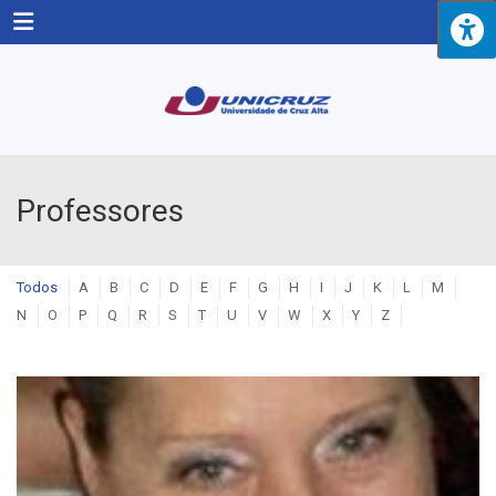
Menu
Professores
Todos
A
B
C
D
E
F
G
H
I
J
K
L
M
N
O
P
Q
R
S
T
U
V
W
X
Y
Z