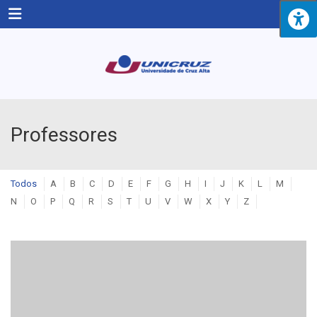
Menu
Professores
Todos
A
B
C
D
E
F
G
H
I
J
K
L
M
N
O
P
Q
R
S
T
U
V
W
X
Y
Z