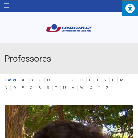
Menu
Professores
Todos
A
B
C
D
E
F
G
H
I
J
K
L
M
N
O
P
Q
R
S
T
U
V
W
X
Y
Z