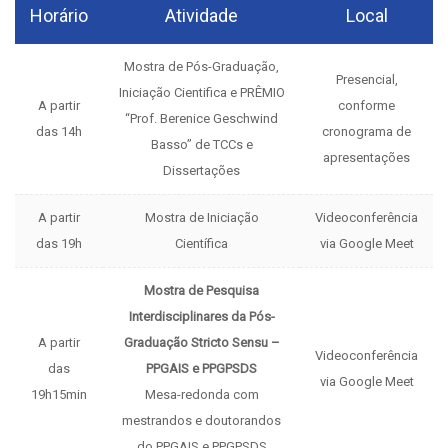
Horário
Atividade
Local
Mostra de Pós-Graduação,
Presencial,
Iniciação Cientifica e PRÊMIO
A partir
conforme
“Prof. Berenice Geschwind
das 14h
cronograma de
Basso” de TCCs e
apresentações
Dissertações
A partir
Mostra de Iniciação
Videoconferência
das 19h
Científica
via Google Meet
Mostra de Pesquisa
Interdisciplinares da Pós-
A partir
Graduação Stricto Sensu –
Videoconferência
das
PPGAIS e PPGPSDS
via Google Meet
19h15min
Mesa-redonda com
mestrandos e doutorandos
do PPGAIS e PPGPSDS