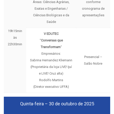
Áreas: Ciências Agrárias,
conforme
Exatas e Engenharias /
cronograma de
Ciências Biológicas e da
apresentações
Saúde
19h15min
V EDUTEC
às
“
Conversas que
22h30min
Transformam
“
Empresários:
Presencial –
Sabrina Hernandez Kliemann
Salão Nobre
(Proprietária da loja LIVE! Ijuí
e LIVE! Cruz alta)
Rodolfo Martins
(Diretor executivo UFFA)
Quinta-feira – 30 de outubro de 2025