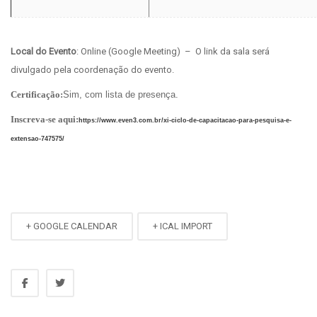
Local do Evento
: Online (Google Meeting) – O link da sala será
divulgado pela coordenação do evento.
Certificação:
Sim, com lista de presença.
Inscreva-se aqui
:
https://www.even3.com.br/xi-ciclo-de-capacitacao-para-pesquisa-e-
extensao-747575/
+ GOOGLE CALENDAR
+ ICAL IMPORT