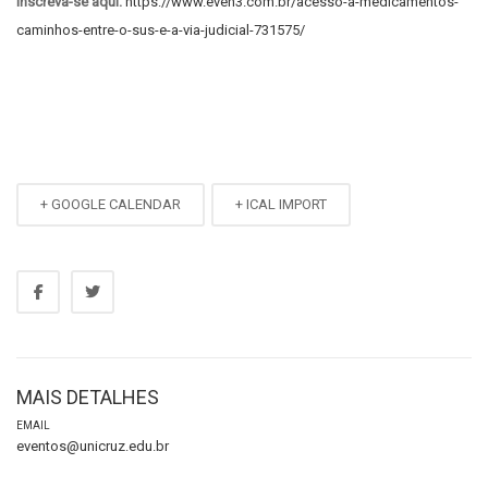
Inscreva-se aqui
:
https://www.even3.com.br/acesso-a-medicamentos-
caminhos-entre-o-sus-e-a-via-judicial-731575/
+ GOOGLE CALENDAR
+ ICAL IMPORT
MAIS DETALHES
EMAIL
eventos@unicruz.edu.br