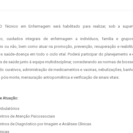
 Enfermagem será habilitado para realizar, sob a supervisão do
ro, cuidados integrais de enfermagem a indivíduos, família e grupos
eis ou não, bem como atuar na promoção, prevenção, recuperação e reabili
s saúde-doença em todo o ciclo vital. Poderá participar do planejamento e
s de saúde junto à equipe multidisciplinar, considerando as normas de bioss
do curativos, administração de medicamentos e vacinas, nebulizações, banho 
pós-morte, mensuração antropométrica e verificação de sinais vitais.
e Atuação:
bulatórios
ntros de Atenção Psicossociais
ntros de Diagnóstico por Imagem e Análises Clínicas
ínicas