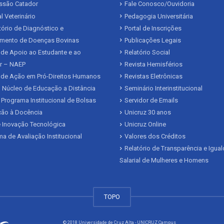
issão Catador
Fale Conosco/Ouvidoria
l Veterinário
Pedagogia Universitária
ório de Diagnóstico e
Portal de Inscrições
mento de Doenças Bovinas
Publicações Legais
de Apoio ao Estudante e ao
Relatório Social
r – NAEP
Revista Hemisférios
 de Ação em Pró-Direitos Humanos
Revistas Eletrônicas
 Núcleo de Educação a Distância
Seminário Interinstitucional
 Programa Institucional de Bolsas
Servidor de Emails
ação à Docência
Unicruz 30 anos
 Inovação Tecnológica
Unicruz Online
a de Avaliação Institucional
Valores dos Créditos
Relatório de Transparência e Igua
Salarial de Mulheres e Homens
TOPO
© 2018 Universidade de Cruz Alta - UNICRUZ Campus