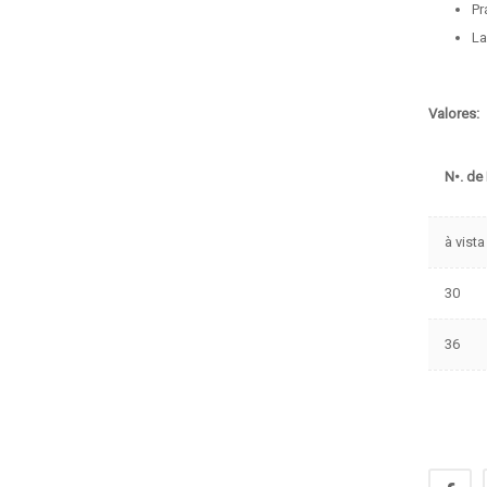
Pr
La
Valores:
N•. de
à vist
30
36