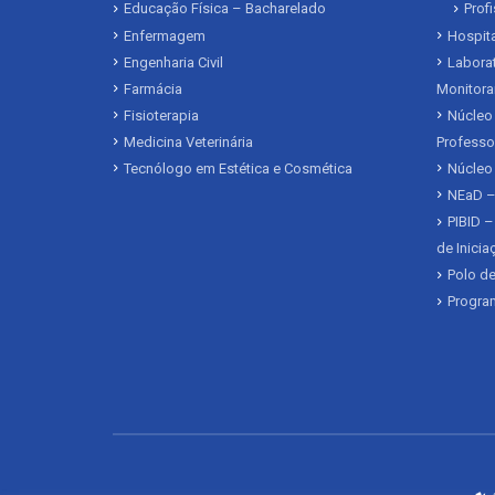
Educação Física – Bacharelado
Prof
Enfermagem
Hospita
Engenharia Civil
Laborat
Farmácia
Monitora
Fisioterapia
Núcleo 
Medicina Veterinária
Professo
Tecnólogo em Estética e Cosmética
Núcleo
NEaD –
PIBID –
de Inici
Polo de
Program