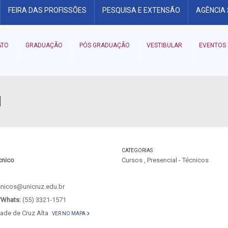
FEIRA DAS PROFISSÕES
PESQUISA E EXTENSÃO
AGÊNCIA
ATO
GRADUAÇÃO
PÓS GRADUAÇÃO
VESTIBULAR
EVENTOS
M
CATEGORIAS
cnico
Cursos
,
Presencial - Técnicos
ecnicos@unicruz.edu.br
/Whats:
(55) 3321-1571
dade de Cruz Alta
VER NO MAPA