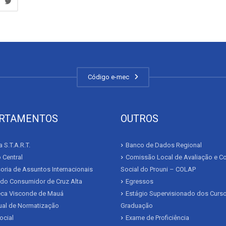
Código e-mec
RTAMENTOS
OUTROS
 S.T.A.R.T.
Banco de Dados Regional
 Central
Comissão Local de Avaliação e Co
ria de Assuntos Internacionais
Social do Prouni – COLAP
 do Consumidor de Cruz Alta
Egressos
teca Visconde de Mauá
Estágio Supervisionado dos Curs
al de Normatização
Graduação
ocial
Exame de Proficiência