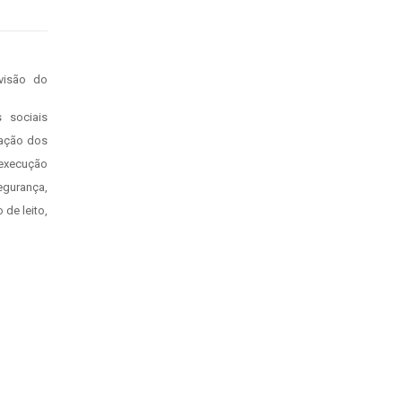
 sociais
tação dos
 execução
egurança,
de leito,