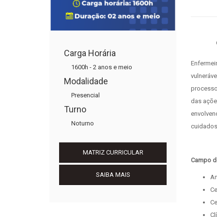
O Técnico em
Carga Horária
Enfermei
1600h - 2 anos e meio
vulneráv
Modalidade
processo
Presencial
das açõe
Turno
envolven
Noturno
cuidados 
MATRIZ CURRICULAR
Campo d
SAIBA MAIS
Am
Ce
Ce
Cl