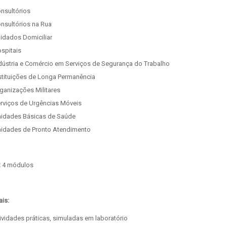
nsultórios
nsultórios na Rua
idados Domiciliar
spitais
dústria e Comércio em Serviços de Segurança do Trabalho
stituições de Longa Permanência
ganizações Militares
rviços de Urgências Móveis
idades Básicas de Saúde
idades de Pronto Atendimento
:
4 módulos
ais:
ividades práticas, simuladas em laboratório