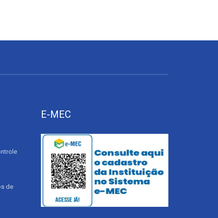
E-MEC
ntrole
os de