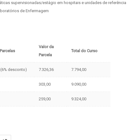
áticas supervisionadas/estágio em hospitais e unidades de referência
boratórios de Enfermagem
Valor da
 Parcelas
Total do Curso
Parcela
a (6% desconto)
7.326,36
7.794,00
303,00
9.090,00
259,00
9.324,00