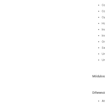
Co
Co
Cu
Ho
In
In
Or
Se
Un
Un
Módulos
Diferenci
At