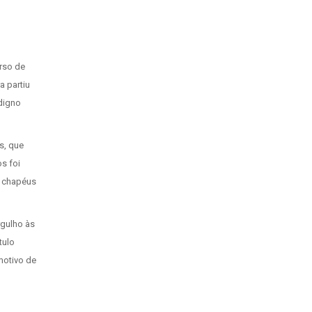
rso de
a partiu
 digno
s, que
s foi
e chapéus
rgulho às
tulo
motivo de