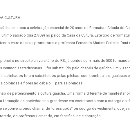
DA CULTURA
gaúchas marcou a celebração especial de 20 anos da Formatura Crioula do Cu
 último sábado (dia 27/09) no palco da Casa da Cultura. Este tipo de formatur
 tendo entre os seus promotores o professor Fernando Martins Ferreira, “mui
ioneiro no circuito universitário do RS, já contou com mais de 500 formando
 cerimonias tradicionais – foi substituído pelo chapéu de gaúcho. Em 20 ano
ciais alinhados foram substituídos pelas pilchas: com bombachas, guaiacas 
s coloridas e flores no cabelo – para as prendas.
nso de pertencimento à cultura gaúcha. Uma forma diferente de manifestar o
a formação da sociedade rio-grandense em contraponto com a outorga do tí
e se convencionou chamar de “dress code” ou código de vestimenta, que já 
rado, do professor Fernando, em fase final de elaboração.