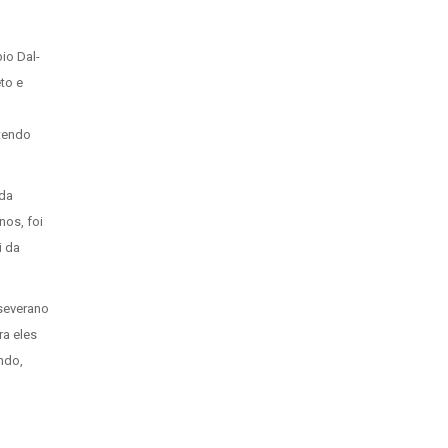
io Dal-
to e
 tendo
 da
nos, foi
i da
rseverano
a eles
ndo,