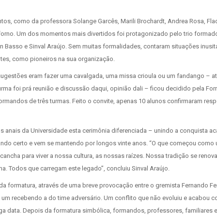
entos, como da professora Solange Garcês, Marili Brochardt, Andrea Rosa, Fla
lforno. Um dos momentos mais divertidos foi protagonizado pelo trio formad
in Basso e Sinval Araújo. Sem muitas formalidades, contaram situações inusi
tes, como pioneiros na sua organização.
 sugestões eram fazer uma cavalgada, uma missa crioula ou um fandango – a
ma foi prá reunião e discussão daqui, opinião dali – ficou decidido pela Fo
 formandos de três turmas. Feito o convite, apenas 10 alunos confirmaram res
os anais da Universidade esta cerimônia diferenciada – unindo a conquista a
ando certo e vem se mantendo por longos vinte anos. “O que começou como
ncha para viver a nossa cultura, as nossas raízes. Nossa tradição se renov
a. Todos que carregam este legado”, concluiu Sinval Araújo.
 da formatura, através de uma breve provocação entre o gremista Fernando Fer
 um recebendo a do time adversário. Um conflito que não evoluiu e acabou 
ga data. Depois da formatura simbólica, formandos, professores, familiares 