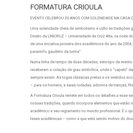
FORMATURA CRIOULA
EVENTO CELEBROU 20 ANOS COM SOLENIDADE NA CASA 
Uma solenidade cheia de simbolismo e culto às tradições 
Direito da UNICRUZ – Universidade de Cruz Alta, na noite do
de uma iniciativa pioneira dos acadêmicos do ano de 2004,
paraninfo gaudério da turma”.
Numa linha de tempo de duas décadas, este tipo de evento p
receberam a colação de grau simbólica, onde o “capelo” das
sempre assim. As togas clássicas pretas e os vestidos so
– para os homens, e saias rodadas, adornos de tranças, fita
A Formatura Crioula remete em todos os detalhes a esse se
nossas tradições, quando incorpora elementos que estão n
acadêmico e seu regramento no mundo profissional. É o qu
teses acadêmicas – como a que está sendo motivo do douto