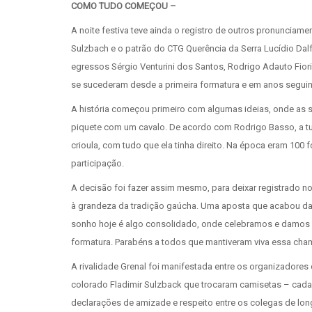
COMO TUDO COMEÇOU –
A noite festiva teve ainda o registro de outros pronunciam
Sulzbach e o patrão do CTG Querência da Serra Lucídio Da
egressos Sérgio Venturini dos Santos, Rodrigo Adauto Fior
se sucederam desde a primeira formatura e em anos seguin
A história começou primeiro com algumas ideias, onde as
piquete com um cavalo. De acordo com Rodrigo Basso, a tur
crioula, com tudo que ela tinha direito. Na época eram 100
participação.
A decisão foi fazer assim mesmo, para deixar registrado n
à grandeza da tradição gaúcha. Uma aposta que acabou d
sonho hoje é algo consolidado, onde celebramos e damos ca
formatura. Parabéns a todos que mantiveram viva essa cham
A rivalidade Grenal foi manifestada entre os organizadores
colorado Fladimir Sulzback que trocaram camisetas – cada
declarações de amizade e respeito entre os colegas de lon