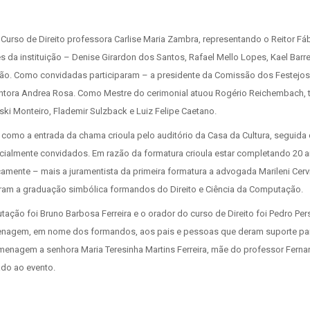
Curso de Direito professora Carlise Maria Zambra, representando o Reitor Fáb
s da instituição – Denise Girardon dos Santos, Rafael Mello Lopes, Kael Barre
Paixão. Como convidadas participaram – a presidente da Comissão dos Festejos
cantora Andrea Rosa. Como Mestre do cerimonial atuou Rogério Reichembach,
nski Monteiro, Flademir Sulzback e Luiz Felipe Caetano.
, como a entrada da chama crioula pelo auditório da Casa da Cultura, seguida
ialmente convidados. Em razão da formatura crioula estar completando 20 a
mente – mais a juramentista da primeira formatura a advogada Marileni Cerv
ram a graduação simbólica formandos do Direito e Ciência da Computação.
ação foi Bruno Barbosa Ferreira e o orador do curso de Direito foi Pedro Pe
menagem, em nome dos formandos, aos pais e pessoas que deram suporte par
menagem a senhora Maria Teresinha Martins Ferreira, mãe do professor Ferna
ado ao evento.