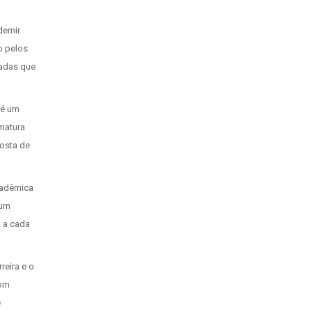
demir
o pelos
tadas que
té um
rmatura
posta de
cadêmica
 um
a a cada
reira e o
com
e