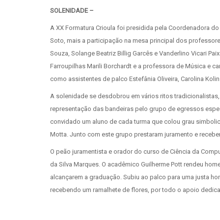
SOLENIDADE –
A XX Formatura Crioula foi presidida pela Coordenadora do 
Soto, mais a participação na mesa principal dos professore
Souza, Solange Beatriz Billig Garcês e Vanderlino Vicari 
Farroupilhas Marili Borchardt e a professora de Música e 
como assistentes de palco Estefânia Oliveira, Carolina Koli
A solenidade se desdobrou em vários ritos tradicionalistas
representação das bandeiras pelo grupo de egressos espec
convidado um aluno de cada turma que colou grau simbolica
Motta. Junto com este grupo prestaram juramento e recebe
O peão juramentista e orador do curso de Ciência da Comput
da Silva Marques. O acadêmico Guilherme Pott rendeu ho
alcançarem a graduação. Subiu ao palco para uma justa ho
recebendo um ramalhete de flores, por todo o apoio dedic