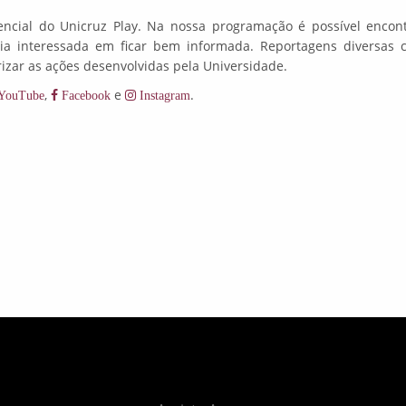
erencial do Unicruz Play. Na nossa programação é possível enco
ília interessada em ficar bem informada. Reportagens diversas
rizar as ações desenvolvidas pela Universidade.
,
e
.
YouTube
Facebook
Instagram